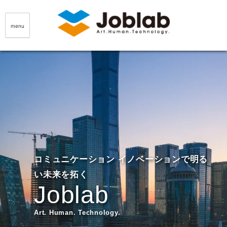
Skip
to
menu
content
Joblab
コミュニケーション イノベーションで明る
い未来を拓く
Joblab
Art. Human. Technology.