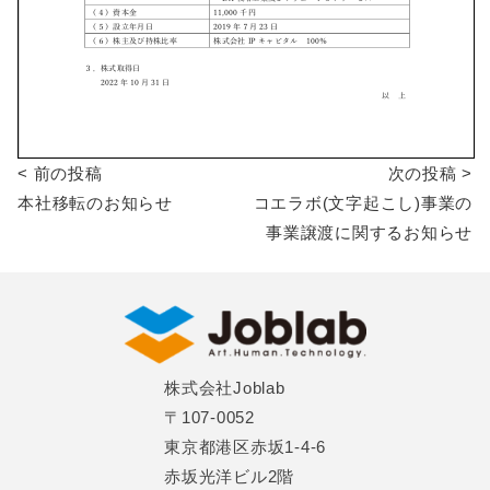
< 前の投稿
次の投稿 >
投
本社移転のお知らせ
コエラボ(文字起こし)事業の
稿
事業譲渡に関するお知らせ
ナ
ビ
ゲ
株式会社Joblab
ー
〒107-0052
シ
東京都港区赤坂1-4-6
赤坂光洋ビル2階
ョ