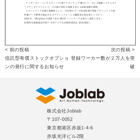
< 前の投稿
次の投稿 >
投
信託型有償ストックオプショ
登録ワーカー数が２万人を突
稿
ンの発行に関するお知らせ
破
ナ
ビ
ゲ
株式会社Joblab
ー
〒107-0052
シ
東京都港区赤坂1-4-6
赤坂光洋ビル2階
ョ